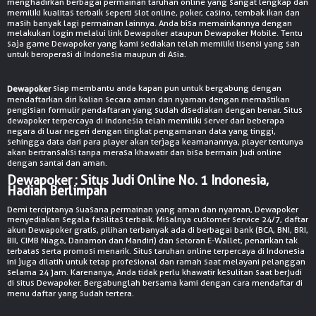
menghadirkan berbagai permainan taruhan online yang sangat lengkap dan
© Copyright 2026 dwpokerwin.com - All right reserved | 18+
memiliki kualitas terbaik seperti slot online, poker, casino, tembak ikan dan
masih banyak lagi permainan lainnya. Anda bisa memainkannya dengan
melakukan login melalui link Dewapoker ataupun Dewapoker Mobile. Tentu
VIDEO QRIS BCA
saja game Dewapoker yang kami sediakan telah memiliki lisensi yang sah
untuk beroperasi di Indonesia maupun di Asia.
siap membantu anda kapan pun untuk bergabung dengan
Dewapoker
mendaftarkan diri kalian secara aman dan nyaman dengan memastikan
pengisian formulir pendaftaran yang sudah disediakan dengan benar. Situs
dewapoker terpercaya di Indonesia telah memiliki server dari beberapa
negara di luar negeri dengan tingkat pengamanan data yang tinggi,
sehingga data dari para player akan terjaga keamanannya, player tentunya
akan bertransaksi tanpa merasa khawatir dan bisa bermain judi online
dengan santai dan aman.
Dewapoker : Situs Judi Online No. 1 Indonesia,
Hadiah Berlimpah
VIDEO DEPO QR GOPAY
Demi terciptanya suasana permainan yang aman dan nyaman, Dewapoker
menyediakan segala fasilitas terbaik. Misalnya customer service 24/7, daftar
akun Dewapoker gratis, pilihan terbanyak ada di berbagai bank (BCA, BNI, BRI,
BII, CIMB Niaga, Danamon dan Mandiri) dan setoran E-Wallet, penarikan tak
terbatas serta promosi menarik. Situs taruhan online terpercaya di Indonesia
ini juga dilatih untuk tetap profesional dan ramah saat melayani pelanggan
selama 24 jam. Karenanya, Anda tidak perlu khawatir kesulitan saat berjudi
di situs Dewapoker. Bergabunglah bersama kami dengan cara mendaftar di
menu daftar yang sudah tertera.