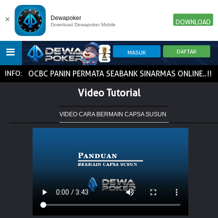
×
Dewapoker
DOWNLOAD
Download Dewapoker Mobile
K MEGA OCBC PANIN PERMATA SEABANK SINARMAS ONLINE..!!
INFO:
HOME
Video Tutorial
POKER
SLOT GAME
IDN E-LOTTERY
VIDEO CARA BERMAIN CAPSA SUSUN
NEW
NEW
SPORTBOOK
LIVE CASINO
IDNLIVE
NEW
TOGEL
ESPORTS
ARCADE
NEW
NEW
NEW
TEMBAK IKAN
IDNRAFFLE
IDNTRADE